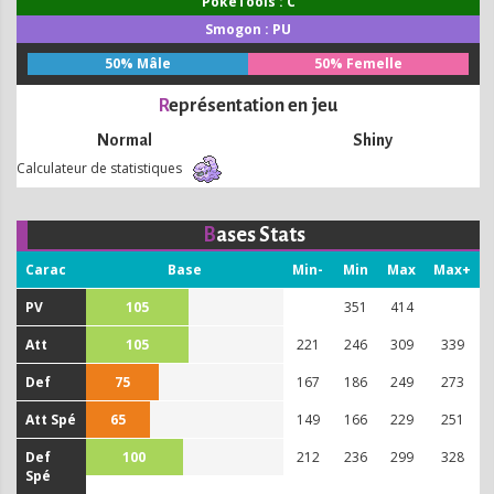
PokéTools : C
Smogon : PU
50% Mâle
50% Femelle
Représentation en jeu
Normal
Shiny
Calculateur de statistiques
Bases Stats
Carac
Base
Min-
Min
Max
Max+
PV
105
351
414
Att
105
221
246
309
339
Def
75
167
186
249
273
Att Spé
65
149
166
229
251
Def
100
212
236
299
328
Spé