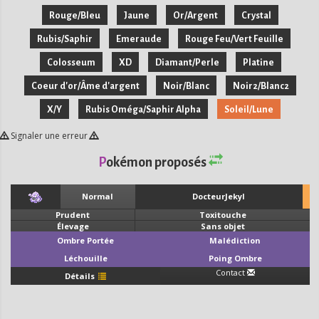
Rouge/Bleu
Jaune
Or/Argent
Crystal
Rubis/Saphir
Emeraude
Rouge Feu/Vert Feuille
Colosseum
XD
Diamant/Perle
Platine
Coeur d'or/Âme d'argent
Noir/Blanc
Noir2/Blanc2
X/Y
Rubis Oméga/Saphir Alpha
Soleil/Lune
Signaler une erreur
Pokémon proposés
Normal
DocteurJekyl
Prudent
Toxitouche
Élevage
Sans objet
Ombre Portée
Malédiction
Léchouille
Poing Ombre
Contact
Détails