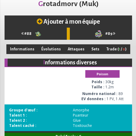
Grotadmorv (Muk)
Ajouter à mon équipe
#88
#89
Informations
Évolutions
Attaques
Sets
Trade
(
1
/
0
)
Informations diverses
Poison
Poids :
30kg
Taille :
1.2m
Numéro national :
89
EV données :
1 PV, 1 Att
Groupe d'œuf :
Amorphe
Talent 1 :
Puanteur
Talent 2 :
Glue
Talent caché :
Toxitouche