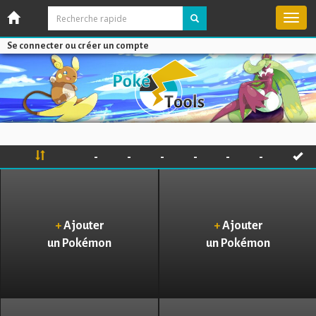
Active
la
naviga
Se connecter ou créer un compte
-
-
-
-
-
-
+
Ajouter
+
Ajouter
un Pokémon
un Pokémon