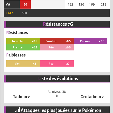
Vit
50
122
136
199
218
Total
500
Résistances 7G
Résistances
Insecte
x0.5
Combat
x0.5
Poison
x0.5
Plante
x0.5
Fée
x0.5
Faiblesses
Sol
x2
Psy
x2
Liste des évolutions
Au niveau 38
Tadmorv
Grotadmorv
Attaques les plus jouées sur le Pokémon