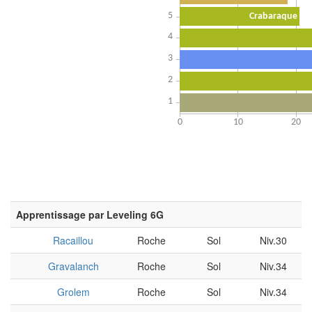
Apprentissage par Leveling 6G
Racaillou
Roche
Sol
Niv.30
Gravalanch
Roche
Sol
Niv.34
Grolem
Roche
Sol
Niv.34