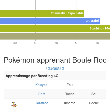
Pokémon apprenant Boule Roc
3G
4G
5G
6G
Apprentissage par Breeding 6G
Kokiyas
Eau
Onix
Roche
Sol
Caratroc
Insecte
Roche