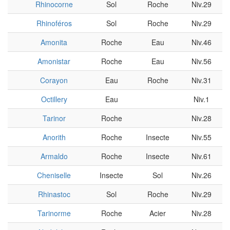
Rhinocorne
Sol
Roche
Niv.29
Rhinoféros
Sol
Roche
Niv.29
Amonita
Roche
Eau
Niv.46
Amonistar
Roche
Eau
Niv.56
Corayon
Eau
Roche
Niv.31
Octillery
Eau
Niv.1
Tarinor
Roche
Niv.28
Anorith
Roche
Insecte
Niv.55
Armaldo
Roche
Insecte
Niv.61
Cheniselle
Insecte
Sol
Niv.26
Rhinastoc
Sol
Roche
Niv.29
Tarinorme
Roche
Acier
Niv.28