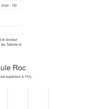
0
(max : 16)
i le lanceur
 les Talents et
oule Roc
 est supérieur à 15%.