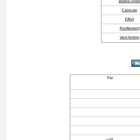
Blabla Dodo
Canicule
Effort
Ronflement
Vent Arrière
Par