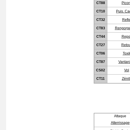
CT88
Pico
CT10
Puis. C
CT32
Refle
CT83
Rengorg
CT44
Repo
CT27
Reto
CT06
Toxi
CT87
Vantar
CS02
Vol
CT11
Zénit
Attaque
Atterrissage