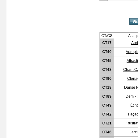
CT/CS
Attaq
CT17
Abri
CT40
Aéropi
CT45
Attract
CT48
Chant C
CT90
Clona
CT18
Danse P
CT89
Demi-T
CT49
Éch
CT42
Faça
CT21
Frustra
CT46
Larci