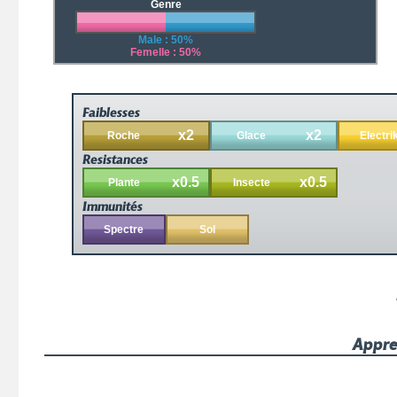
Genre
Male : 50%
Femelle : 50%
Faiblesses
x2
x2
Roche
Glace
Electri
Resistances
x0.5
x0.5
Plante
Insecte
Immunités
Spectre
Sol
Appre