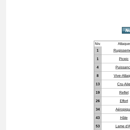
Niv.
Attaque
1
Rugissem
1
Picpic
4
Puissan
8
Vive-Atta
13
Cru-Ail
19
Reflet
26
Effort
34
Aéropiq
43
Hâte
53
Lame d'A