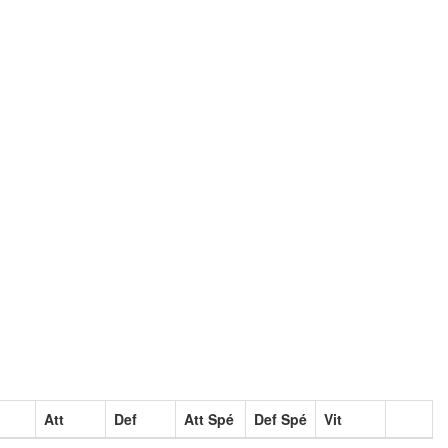
Att
Def
Att Spé
Def Spé
Vit