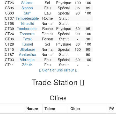
CT26
Séisme
Sol
Physique
100
100
CS05
Siphon
Eau
Spécial
35
85
CS03
Surf
Eau
Spécial
90
100
CT37
Tempêtesable
Roche
Statut
-
-
CT58
Ténacité
Normal
Statut
-
-
CT39
Tomberoche
Roche
Physique
60
95
CT24
Tonnerre
Electrik
Spécial
90
100
CT06
Toxik
Poison
Statut
-
90
CT28
Tunnel
Sol
Physique
80
100
CT15
Ultralaser
Normal
Spécial
150
90
CT87
Vantardise
Normal
Statut
-
90
CT03
Vibraqua
Eau
Spécial
60
100
CT11
Zénith
Feu
Statut
-
-
Signaler une erreur
Trade Station
Offres
Nature
Talent
Objet
PV