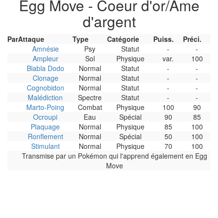
Egg Move - Coeur d'or/Ame
d'argent
Par
Attaque
Type
Catégorie
Puiss.
Préci.
Amnésie
Psy
Statut
-
-
Ampleur
Sol
Physique
var.
100
Blabla Dodo
Normal
Statut
-
-
Clonage
Normal
Statut
-
-
Cognobidon
Normal
Statut
-
-
Malédiction
Spectre
Statut
-
-
Marto-Poing
Combat
Physique
100
90
Ocroupi
Eau
Spécial
90
85
Plaquage
Normal
Physique
85
100
Ronflement
Normal
Spécial
50
100
Stimulant
Normal
Physique
70
100
Transmise par un Pokémon qui l'apprend également en Egg
Move