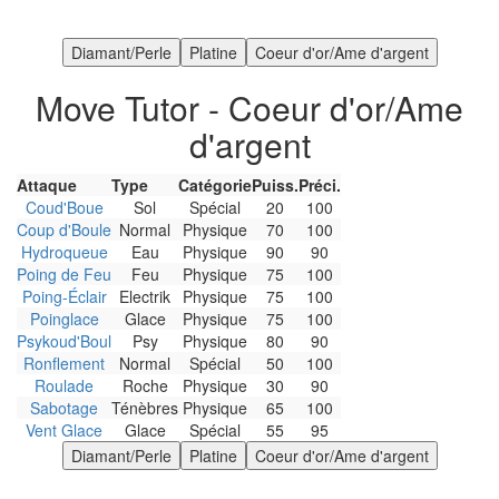
Move Tutor - Coeur d'or/Ame
d'argent
Attaque
Type
Catégorie
Puiss.
Préci.
Coud'Boue
Sol
Spécial
20
100
Coup d'Boule
Normal
Physique
70
100
Hydroqueue
Eau
Physique
90
90
Poing de Feu
Feu
Physique
75
100
Poing-Éclair
Electrik
Physique
75
100
Poinglace
Glace
Physique
75
100
Psykoud'Boul
Psy
Physique
80
90
Ronflement
Normal
Spécial
50
100
Roulade
Roche
Physique
30
90
Sabotage
Ténèbres
Physique
65
100
Vent Glace
Glace
Spécial
55
95