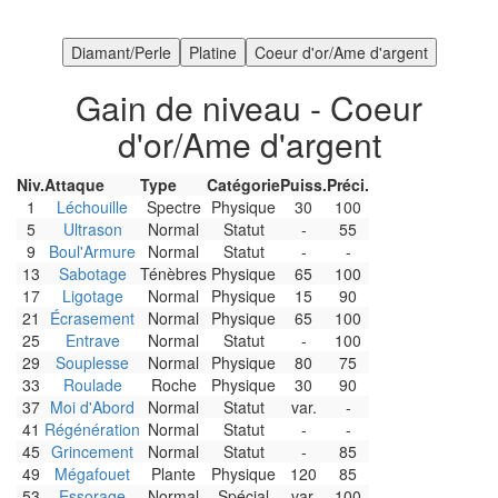
Gain de niveau - Coeur
d'or/Ame d'argent
Niv.
Attaque
Type
Catégorie
Puiss.
Préci.
1
Léchouille
Spectre
Physique
30
100
5
Ultrason
Normal
Statut
-
55
9
Boul'Armure
Normal
Statut
-
-
13
Sabotage
Ténèbres
Physique
65
100
17
Ligotage
Normal
Physique
15
90
21
Écrasement
Normal
Physique
65
100
25
Entrave
Normal
Statut
-
100
29
Souplesse
Normal
Physique
80
75
33
Roulade
Roche
Physique
30
90
37
Moi d'Abord
Normal
Statut
var.
-
41
Régénération
Normal
Statut
-
-
45
Grincement
Normal
Statut
-
85
49
Mégafouet
Plante
Physique
120
85
53
Essorage
Normal
Spécial
var.
100