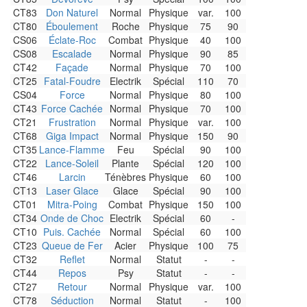
CT83
Don Naturel
Normal
Physique
var.
100
CT80
Éboulement
Roche
Physique
75
90
CS06
Éclate-Roc
Combat
Physique
40
100
CS08
Escalade
Normal
Physique
90
85
CT42
Façade
Normal
Physique
70
100
CT25
Fatal-Foudre
Electrik
Spécial
110
70
CS04
Force
Normal
Physique
80
100
CT43
Force Cachée
Normal
Physique
70
100
CT21
Frustration
Normal
Physique
var.
100
CT68
Giga Impact
Normal
Physique
150
90
CT35
Lance-Flamme
Feu
Spécial
90
100
CT22
Lance-Soleil
Plante
Spécial
120
100
CT46
Larcin
Ténèbres
Physique
60
100
CT13
Laser Glace
Glace
Spécial
90
100
CT01
Mitra-Poing
Combat
Physique
150
100
CT34
Onde de Choc
Electrik
Spécial
60
-
CT10
Puis. Cachée
Normal
Spécial
60
100
CT23
Queue de Fer
Acier
Physique
100
75
CT32
Reflet
Normal
Statut
-
-
CT44
Repos
Psy
Statut
-
-
CT27
Retour
Normal
Physique
var.
100
CT78
Séduction
Normal
Statut
-
100