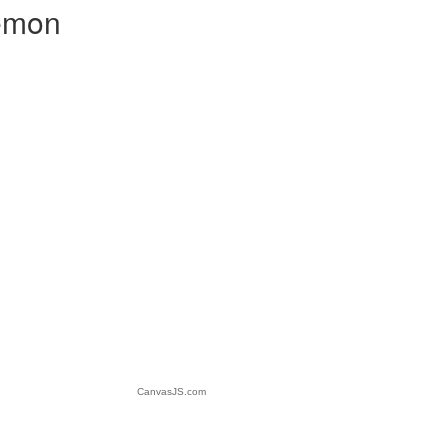
kémon
CanvasJS.com